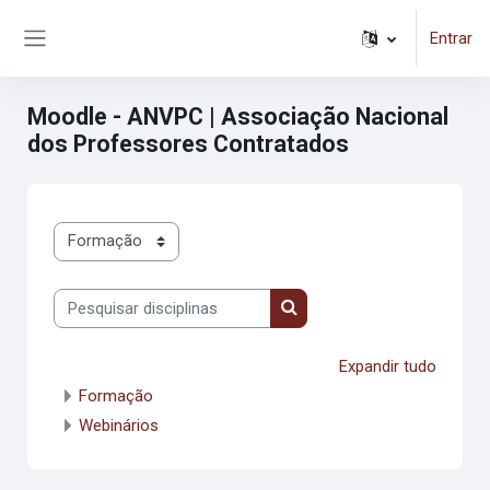
Ir para o conteúdo principal
Entrar
Painel lateral
Moodle - ANVPC | Associação Nacional
dos Professores Contratados
Categorias de disciplinas
Pesquisar disciplinas
Pesquisar disciplinas
Expandir tudo
Formação
Webinários